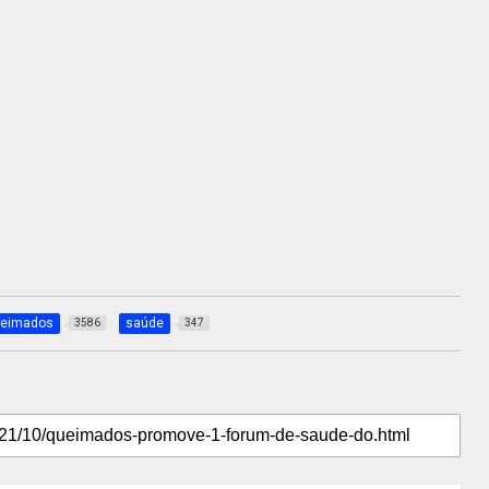
eimados
saúde
3586
347