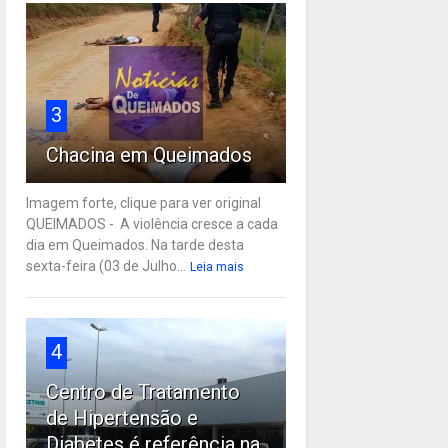
3
Chacina em Queimados
Imagem forte, clique para ver original
QUEIMADOS - A violência cresce a cada
dia em Queimados. Na tarde desta
sexta-feira (03 de Julho...
Leia mais
4
Centro de Tratamento
de Hipertensão e
Diabetes é referência na