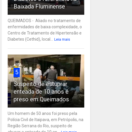
Baixada Fluminense
QUEIMADOS - Aliado no tratamento de
enfermidades de baixa complexidade, o
Centro de Tratamento de Hipertensão e
Diabetes (Cethid), local...
Leia mais
5
Suspeito de estuprar
enteada de 10 anos é
preso em Queimados
Um homem de 50 anos foi preso pela
Polícia Civil de Itaipava, em Petrópolis, na
Região Serrana do Rio, suspeito de
abusar a enteada de 10 an...