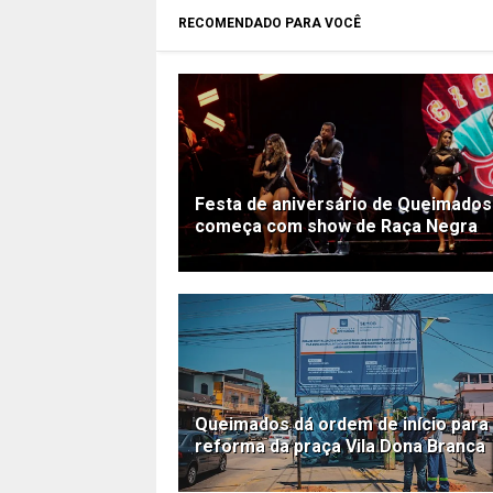
RECOMENDADO PARA VOCÊ
Festa de aniversário de Queimados
começa com show de Raça Negra
Queimados dá ordem de início para
reforma da praça Vila Dona Branca