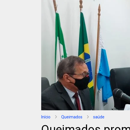
Início
Queimados
saúde
Queimados prom