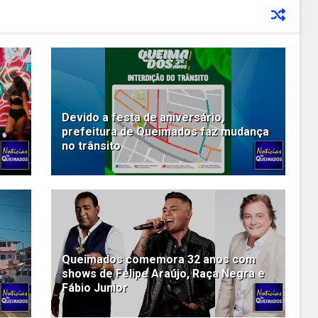
Devido a festa de aniversário,
prefeitura de Queimados faz mudança
no trânsito
Queimados comemora 32 anos com
shows de Felipe Araújo, Raça Negra e
Fábio Junior