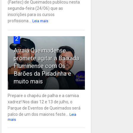
(Faetec) de Queimados publicou nesta
segunda-feira (24/06) que as
inscrições para os cursos
profissiona...
Leia mais
2
Arraiá Queimadense
promete agitar a Baixada
Fluminense com Os
Barões da Pisadinha e
muito mais
Prepare o chapéu de palha e a camisa
xadrez! Nos dias 12 e 13 de julho, o
Parque de Eventos de Queimados será
palco de um dos maiores feste...
Leia
mais