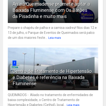
Arraiá Queimadense promete agitar a
Baixada Fluminense com Os Barões
da Pisadinha e muito mais
Prepare o chapéu de palha e a camisa xadrez! Nos dias 12 e
13 de julho, o Parque de Eventos de Queimados será palco
de um dos maiores feste...
Leia mais
3
Centro de Tratamento de Hipertensão
e Diabetes é referência na Baixada
Fluminense
QUEIMADOS - Aliado no tratamento de enfermidades de
baixa complexidade, o Centro de Tratamento de
Hipertensão e Diabetes (Cethid), local...
Leia mais