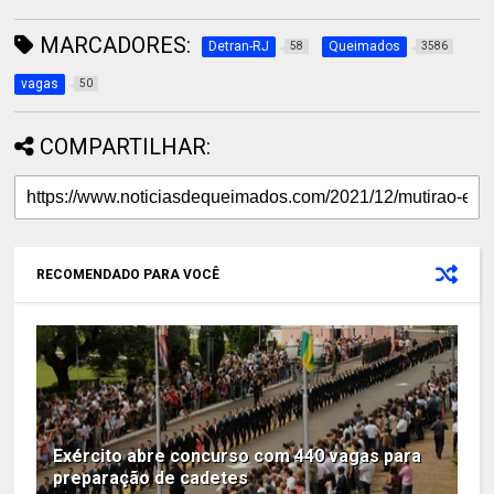
MARCADORES:
Detran-RJ
Queimados
58
3586
vagas
50
COMPARTILHAR:
RECOMENDADO PARA VOCÊ
Exército abre concurso com 440 vagas para
preparação de cadetes