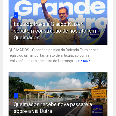
7
Eduardo Paes e Glauco Kaizer
debatem construção de hospital em
Queimados
QUEIMADOS - O cenário político da Baixada Fluminense
registrou um importante ato de articulação com a
realização de um encontro de liderança...
Leia mais
8
Queimados recebe nova passarela
sobre a via Dutra