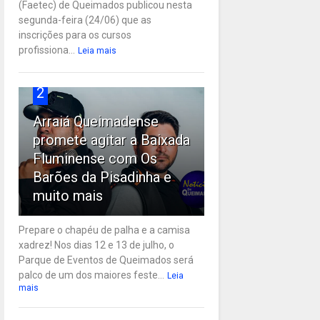
(Faetec) de Queimados publicou nesta
segunda-feira (24/06) que as
inscrições para os cursos
profissiona...
Leia mais
2
Arraiá Queimadense
promete agitar a Baixada
Fluminense com Os
Barões da Pisadinha e
muito mais
Prepare o chapéu de palha e a camisa
xadrez! Nos dias 12 e 13 de julho, o
Parque de Eventos de Queimados será
palco de um dos maiores feste...
Leia
mais