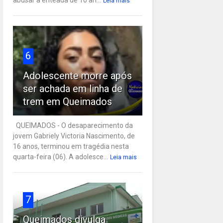
Leia mais
6
Adolescente morre após
ser achada em linha de
trem em Queimados
QUEIMADOS - O desaparecimento da
jovem Gabriely Victoria Nascimento, de
16 anos, terminou em tragédia nesta
quarta-feira (06). A adolesce...
Leia mais
7
Queimados divulga