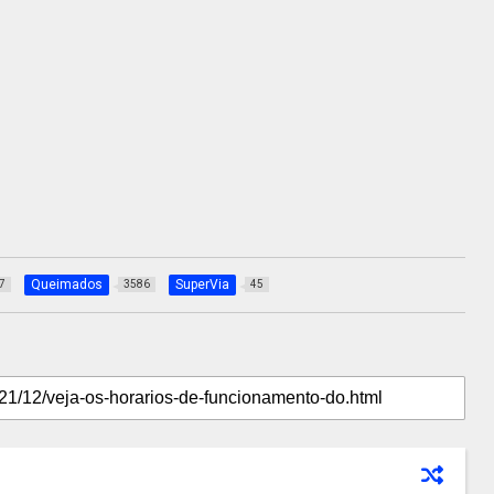
Queimados
SuperVia
7
3586
45