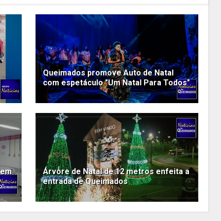
Queimados promove Auto de Natal
com espetáculo "Um Natal Para Todos"
tem
Árvore de Natal de 12 metros enfeita a
entrada de Queimados