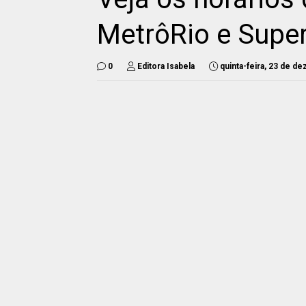
MetrôRio e Super
0
Editora Isabela
quinta-feira, 23 de d