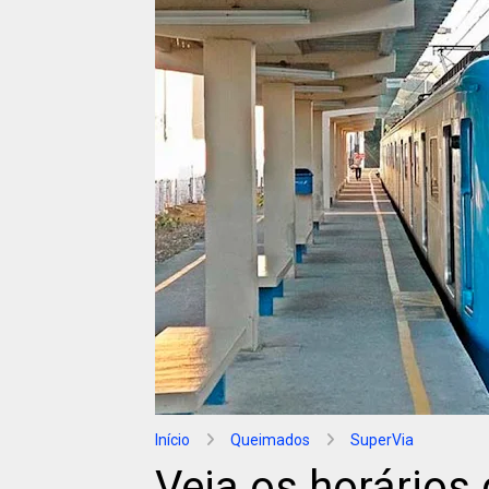
Início
Queimados
SuperVia
Veja os horários