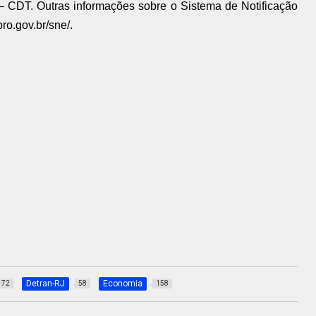
o – CDT. Outras informações sobre o Sistema de Notificação
pro.gov.br/sne/.
Detran-RJ
Economia
72
58
158