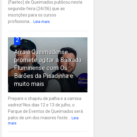
(Faetec) de Queimados publicou nesta
segunda-feira (24/06) que as
inscrições para os cursos
profissiona...
Leia mais
2
Arraiá Queimadense
promete agitar a Baixada
Fluminense com Os
Barões da Pisadinha e
muito mais
Prepare o chapéu de palha e a camisa
xadrez! Nos dias 12 e 13 de julho, o
Parque de Eventos de Queimados será
palco de um dos maiores feste...
Leia
mais