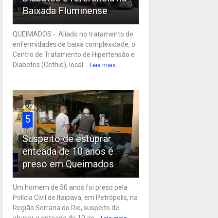
Baixada Fluminense
QUEIMADOS - Aliado no tratamento de
enfermidades de baixa complexidade, o
Centro de Tratamento de Hipertensão e
Diabetes (Cethid), local...
Leia mais
5
Suspeito de estuprar
enteada de 10 anos é
preso em Queimados
Um homem de 50 anos foi preso pela
Polícia Civil de Itaipava, em Petrópolis, na
Região Serrana do Rio, suspeito de
abusar a enteada de 10 an...