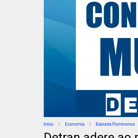
Início
Economia
Baixada Fluminense
Detran adere ao 