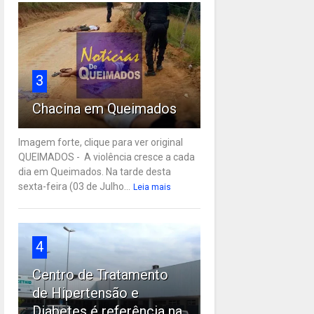
3
Chacina em Queimados
Imagem forte, clique para ver original
QUEIMADOS - A violência cresce a cada
dia em Queimados. Na tarde desta
sexta-feira (03 de Julho...
Leia mais
4
Centro de Tratamento
de Hipertensão e
Diabetes é referência na