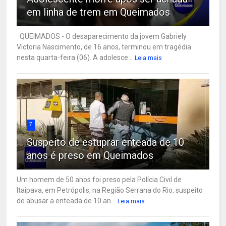
em linha de trem em Queimados
QUEIMADOS - O desaparecimento da jovem Gabriely
Victoria Nascimento, de 16 anos, terminou em tragédia
nesta quarta-feira (06). A adolesce...
Leia mais
7
Suspeito de estuprar enteada de 10
anos é preso em Queimados
Um homem de 50 anos foi preso pela Polícia Civil de
Itaipava, em Petrópolis, na Região Serrana do Rio, suspeito
de abusar a enteada de 10 an...
Leia mais