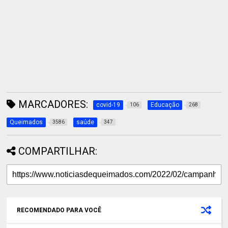
MARCADORES:
covid-19
Educação
106
268
Queimados
saúde
3586
347
COMPARTILHAR:
RECOMENDADO PARA VOCÊ