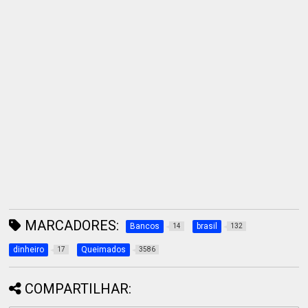
MARCADORES:
Bancos
brasil
14
132
dinheiro
Queimados
17
3586
COMPARTILHAR: