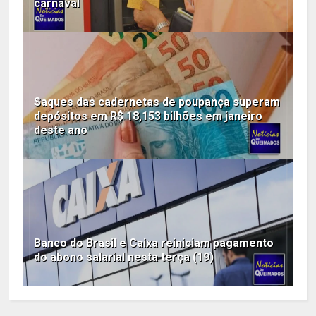
carnaval
Saques das cadernetas de poupança superam
depósitos em R$ 18,153 bilhões em janeiro
deste ano
Banco do Brasil e Caixa reiniciam pagamento
do abono salarial nesta terça (19)