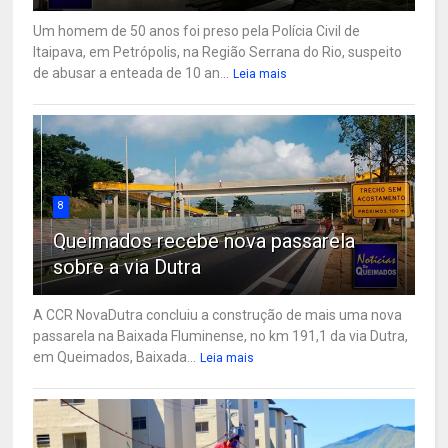
Um homem de 50 anos foi preso pela Polícia Civil de
Itaipava, em Petrópolis, na Região Serrana do Rio, suspeito
de abusar a enteada de 10 an...
Leia mais
8
Queimados recebe nova passarela
sobre a via Dutra
A CCR NovaDutra concluiu a construção de mais uma nova
passarela na Baixada Fluminense, no km 191,1 da via Dutra,
em Queimados, Baixada...
Leia mais