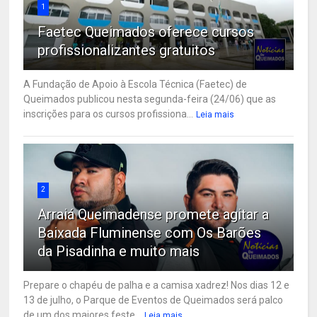
1
Faetec Queimados oferece cursos
profissionalizantes gratuitos
A Fundação de Apoio à Escola Técnica (Faetec) de
Queimados publicou nesta segunda-feira (24/06) que as
inscrições para os cursos profissiona...
Leia mais
2
Arraiá Queimadense promete agitar a
Baixada Fluminense com Os Barões
da Pisadinha e muito mais
Prepare o chapéu de palha e a camisa xadrez! Nos dias 12 e
13 de julho, o Parque de Eventos de Queimados será palco
de um dos maiores feste...
Leia mais