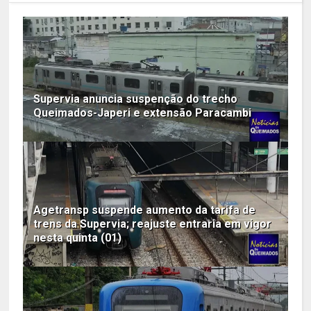
Supervia anuncia suspenção do trecho
Queimados-Japeri e extensão Paracambi
Agetransp suspende aumento da tarifa de
trens da Supervia; reajuste entraria em vigor
nesta quinta (01)