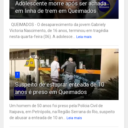
Adolescente morre após ser achada
em linha de trem em Queimados
QUEIMADOS - O desaparecimento da jovem Gabriely
Victoria Nascimento, de 16 anos, terminou em tragédia
nesta quarta-feira (06). A adolesce...
Leia mais
7
Suspeito de estuprar enteada de 10
anos é preso em Queimados
Um homem de 50 anos foi preso pela Polícia Civil de
Itaipava, em Petrópolis, na Região Serrana do Rio, suspeito
de abusar a enteada de 10 an...
Leia mais