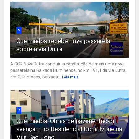
8
Queimados recebe nova passarela
sobre a via Dutra
A CCR NovaDutra concluiu a construção de mais uma nova
passarela na Baixada Fluminense, no km 191,1 da via Dutra,
em Queimados, Baixada...
Leia mais
9
Queimados: Obras de pavimentação
avançam no Residencial Dona Ivone na
Vila São João