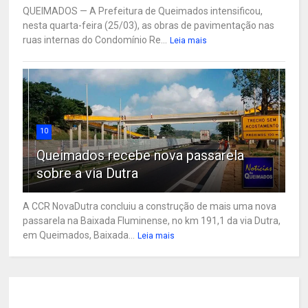
QUEIMADOS — A Prefeitura de Queimados intensificou,
nesta quarta-feira (25/03), as obras de pavimentação nas
ruas internas do Condomínio Re...
Leia mais
10
Queimados recebe nova passarela
sobre a via Dutra
A CCR NovaDutra concluiu a construção de mais uma nova
passarela na Baixada Fluminense, no km 191,1 da via Dutra,
em Queimados, Baixada...
Leia mais