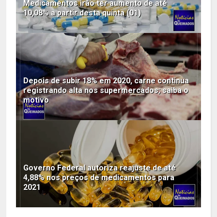
Medicamentos irão ter aumento de até
10,08% a partir desta quinta (01)
Depois de subir 18% em 2020, carne continua
registrando alta nos supermercados; saiba o
motivo
Governo Federal autoriza reajuste de até
4,88% nos preços de medicamentos para
2021