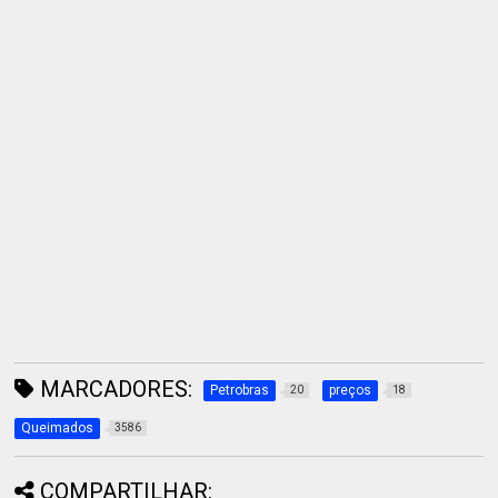
MARCADORES:
Petrobras
preços
20
18
Queimados
3586
COMPARTILHAR: