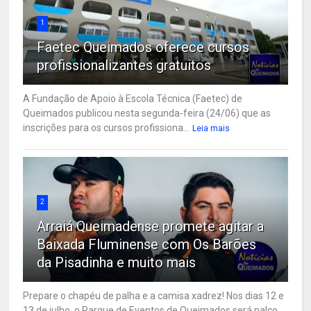
1
Faetec Queimados oferece cursos
profissionalizantes gratuitos
A Fundação de Apoio à Escola Técnica (Faetec) de
Queimados publicou nesta segunda-feira (24/06) que as
inscrições para os cursos profissiona...
Leia mais
2
Arraiá Queimadense promete agitar a
Baixada Fluminense com Os Barões
da Pisadinha e muito mais
Prepare o chapéu de palha e a camisa xadrez! Nos dias 12 e
13 de julho, o Parque de Eventos de Queimados será palco