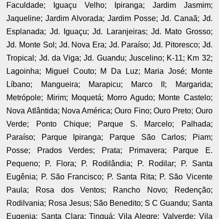
Faculdade; Iguaçu Velho; Ipiranga; Jardim Jasmim;
Jaqueline; Jardim Alvorada; Jardim Posse; Jd. Canaã; Jd.
Esplanada; Jd. Iguaçu; Jd. Laranjeiras; Jd. Mato Grosso;
Jd. Monte Sol; Jd. Nova Era; Jd. Paraíso; Jd. Pitoresco; Jd.
Tropical; Jd. da Viga; Jd. Guandu; Juscelino; K-11; Km 32;
Lagoinha; Miguel Couto; M Da Luz; Maria José; Monte
Líbano; Mangueira; Marapicu; Marco II; Margarida;
Metrópole; Mirim; Moquetá; Morro Agudo; Monte Castelo;
Nova Atlântida; Nova América; Ouro Fino; Ouro Preto; Ouro
Verde; Ponto Chique; Parque S. Marcelo; Palhada;
Paraíso; Parque Ipiranga; Parque São Carlos; Piam;
Posse; Prados Verdes; Prata; Primavera; Parque E.
Pequeno; P. Flora; P. Rodilândia; P. Rodilar; P. Santa
Eugênia; P. São Francisco; P. Santa Rita; P. São Vicente
Paula; Rosa dos Ventos; Rancho Novo; Redenção;
Rodilvania; Rosa Jesus; São Benedito; S C Guandu; Santa
Eugenia; Santa Clara; Tinguá; Vila Alegre; Valverde; Vila