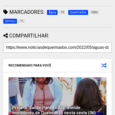
MARCADORES:
Água
Queimados
70
3586
Serviço
11
COMPARTILHAR:
RECOMENDADO PARA VOCÊ
Projeto ‘Saúde Para Todos’ atende
moradores de Queimados nesta sexta (06)