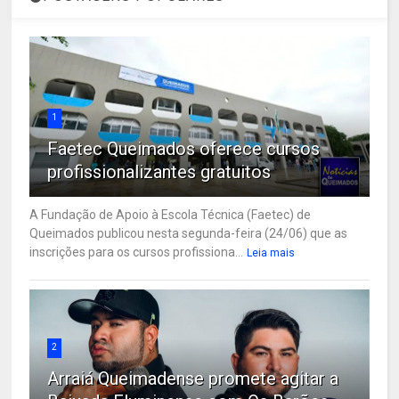
1
Faetec Queimados oferece cursos
profissionalizantes gratuitos
A Fundação de Apoio à Escola Técnica (Faetec) de
Queimados publicou nesta segunda-feira (24/06) que as
inscrições para os cursos profissiona...
Leia mais
2
Arraiá Queimadense promete agitar a