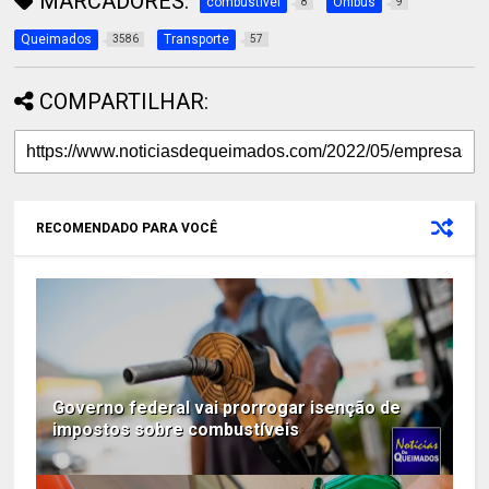
MARCADORES:
combustível
Ônibus
8
9
Queimados
Transporte
3586
57
COMPARTILHAR:
RECOMENDADO PARA VOCÊ
Governo federal vai prorrogar isenção de
impostos sobre combustíveis