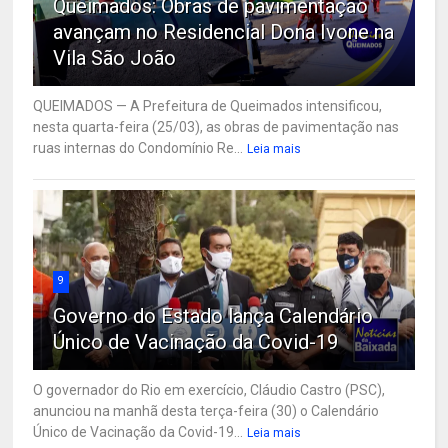
Queimados: Obras de pavimentação
avançam no Residencial Dona Ivone na
Vila São João
QUEIMADOS — A Prefeitura de Queimados intensificou,
nesta quarta-feira (25/03), as obras de pavimentação nas
ruas internas do Condomínio Re...
Leia mais
9
Governo do Estado lança Calendário
Único de Vacinação da Covid-19
O governador do Rio em exercício, Cláudio Castro (PSC),
anunciou na manhã desta terça-feira (30) o Calendário
Único de Vacinação da Covid-19...
Leia mais