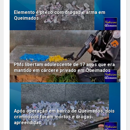
Elemento é preso com drogas e arma em
Queimados
PMs libertam adolescente de 17 anos que era
mantido em cárcere privado em Queimados
Após operação em bairro de Queimados, dois
criminosos foram mortos e drogas
apreendidas