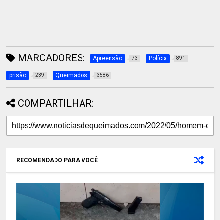
MARCADORES:
Apreensão
Polícia
73
891
prisão
Queimados
239
3586
COMPARTILHAR:
RECOMENDADO PARA VOCÊ