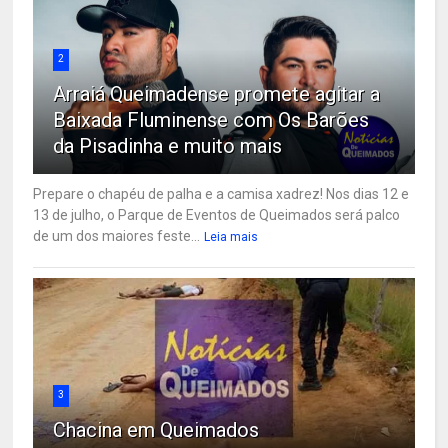
2
Arraiá Queimadense promete agitar a
Baixada Fluminense com Os Barões
da Pisadinha e muito mais
Prepare o chapéu de palha e a camisa xadrez! Nos dias 12 e
13 de julho, o Parque de Eventos de Queimados será palco
de um dos maiores feste...
Leia mais
3
Chacina em Queimados