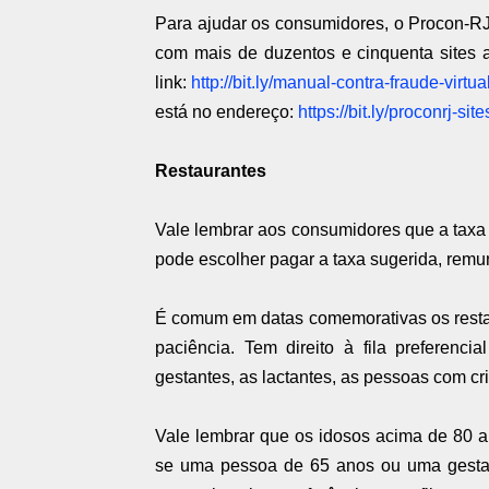
Para ajudar os consumidores, o Procon-RJ 
com mais de duzentos e cinquenta sites a
link:
http://bit.ly/manual-contra-fraude-virtua
está no endereço:
https://bit.ly/proconrj-s
Restaurantes
Vale lembrar aos consumidores que a taxa d
pode escolher pagar a taxa sugerida, remu
É comum em datas comemorativas os restaura
paciência. Tem direito à fila preferenc
gestantes, as lactantes, as pessoas com cr
Vale lembrar que os idosos acima de 80 an
se uma pessoa de 65 anos ou uma gestant