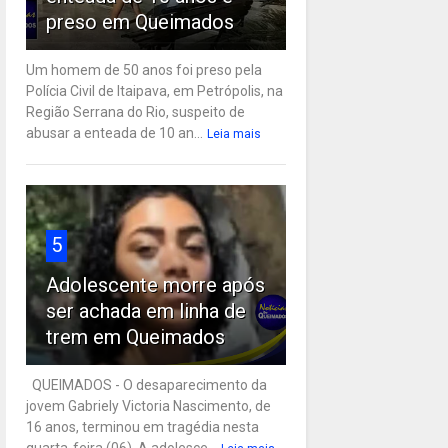
preso em Queimados
Um homem de 50 anos foi preso pela
Polícia Civil de Itaipava, em Petrópolis, na
Região Serrana do Rio, suspeito de
abusar a enteada de 10 an...
Leia mais
5
Adolescente morre após
ser achada em linha de
trem em Queimados
QUEIMADOS - O desaparecimento da
jovem Gabriely Victoria Nascimento, de
16 anos, terminou em tragédia nesta
quarta-feira (06). A adolesce...