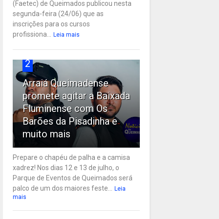
(Faetec) de Queimados publicou nesta
segunda-feira (24/06) que as
inscrições para os cursos
profissiona...
Leia mais
2
Arraiá Queimadense
promete agitar a Baixada
Fluminense com Os
Barões da Pisadinha e
muito mais
Prepare o chapéu de palha e a camisa
xadrez! Nos dias 12 e 13 de julho, o
Parque de Eventos de Queimados será
palco de um dos maiores feste...
Leia
mais