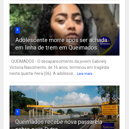
8
Adolescente morre após ser achada
em linha de trem em Queimados
QUEIMADOS - O desaparecimento da jovem Gabriely
Victoria Nascimento, de 16 anos, terminou em tragédia
nesta quarta-feira (06). A adolesce...
Leia mais
9
Queimados recebe nova passarela