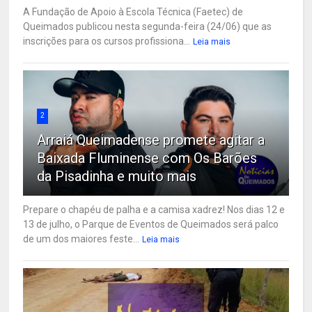
A Fundação de Apoio à Escola Técnica (Faetec) de
Queimados publicou nesta segunda-feira (24/06) que as
inscrições para os cursos profissiona...
Leia mais
2
Arraiá Queimadense promete agitar a
Baixada Fluminense com Os Barões
da Pisadinha e muito mais
Prepare o chapéu de palha e a camisa xadrez! Nos dias 12 e
13 de julho, o Parque de Eventos de Queimados será palco
de um dos maiores feste...
Leia mais