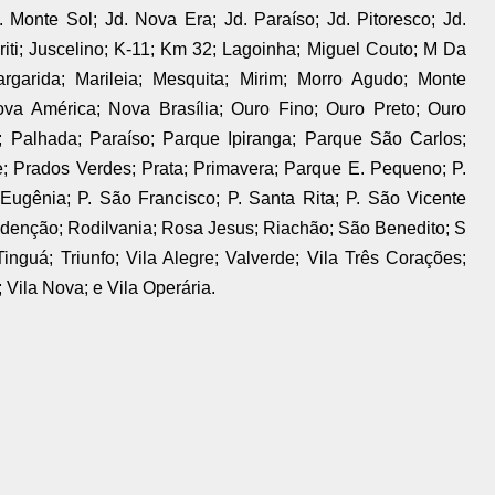
 Monte Sol; Jd. Nova Era; Jd. Paraíso; Jd. Pitoresco; Jd.
riti; Juscelino; K-11; Km 32; Lagoinha; Miguel Couto; M Da
rgarida; Marileia; Mesquita; Mirim; Morro Agudo; Monte
ova América; Nova Brasília; Ouro Fino; Ouro Preto; Ouro
 Palhada; Paraíso; Parque Ipiranga; Parque São Carlos;
; Prados Verdes; Prata; Primavera; Parque E. Pequeno; P.
a Eugênia; P. São Francisco; P. Santa Rita; P. São Vicente
denção; Rodilvania; Rosa Jesus; Riachão; São Benedito; S
nguá; Triunfo; Vila Alegre; Valverde; Vila Três Corações;
 Vila Nova; e Vila Operária.