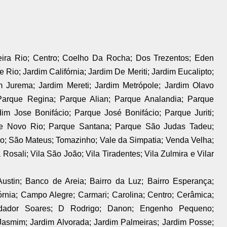
Beira Rio; Centro; Coelho Da Rocha; Dos Trezentos; Eden
 Rio; Jardim Califórnia; Jardim De Meriti; Jardim Eucalipto;
im Jurema; Jardim Mereti; Jardim Metrópole; Jardim Olavo
 Parque Regina; Parque Alian; Parque Analandia; Parque
im Jose Bonifácio; Parque José Bonifácio; Parque Juriti;
que Novo Rio; Parque Santana; Parque São Judas Tadeu;
o; São Mateus; Tomazinho; Vale da Simpatia; Venda Velha;
a Rosali; Vila São João; Vila Tiradentes; Vila Zulmira e Vilar
Austin; Banco de Areia; Bairro da Luz; Bairro Esperança;
rnia; Campo Alegre; Carmari; Carolina; Centro; Cerâmica;
ndador Soares; D Rodrigo; Danon; Engenho Pequeno;
 Jasmim; Jardim Alvorada; Jardim Palmeiras; Jardim Posse;