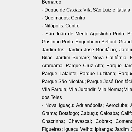
Bernardo
- Duque de Caxias: Vila São Luiz e Itatiaia
- Queimados: Centro
- Nilópolis: Centro
- São João de Meriti: Agostinho Porto; 
Gostinho Porto; Engenheiro Belford; Grande
Jardim Iris; Jardim Jose Bonifácio; Jard
Bilac; Jardim Sumaré; Nova Califórnia;
Araruama; Parque Cruz Alta; Parque Jard
Parque Lafaiete; Parque Luzitana; Par
Parque São Nicolau; Parque José Bonifáci
Vila Farrula; Vila Jurandir; Vila Norma; Vil
dos Teles
- Nova Iguaçu: Adrianópolis; Aeroclube; 
Grama; Botafogo; Cabuçu; Caioaba; Califó
Chacrinha; Chavascal; Cobrex; Come
Figueiras; Iguaçu Velho; Ipiranga; Jardim