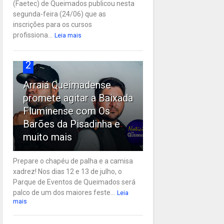
(Faetec) de Queimados publicou nesta
segunda-feira (24/06) que as
inscrições para os cursos
profissiona...
Leia mais
2
Arraiá Queimadense
promete agitar a Baixada
Fluminense com Os
Barões da Pisadinha e
muito mais
Prepare o chapéu de palha e a camisa
xadrez! Nos dias 12 e 13 de julho, o
Parque de Eventos de Queimados será
palco de um dos maiores feste...
Leia
mais