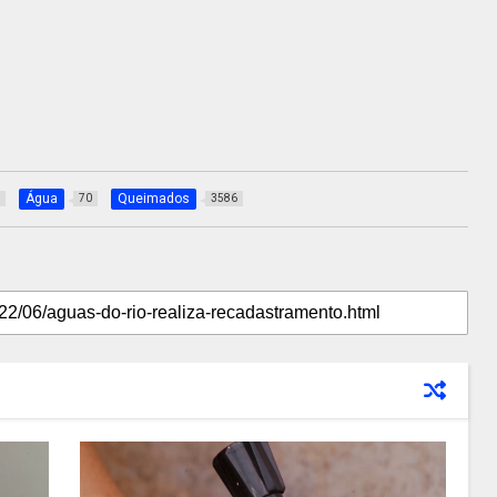
Água
Queimados
70
3586