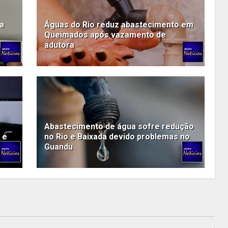
a
Águas do Rio reduz abastecimento em
Queimados após vazamento de
adutora
Abastecimento de água sofre redução
 e
no Rio e Baixada devido problemas no
Guandu