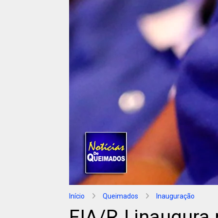
Início
Queimados
Inauguração
FIA/RJ inaugura