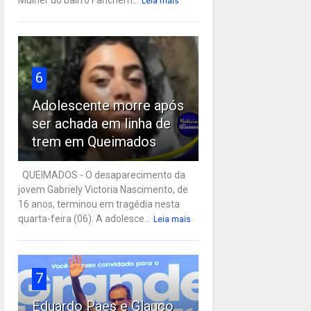
Leia mais
6
Adolescente morre após
ser achada em linha de
trem em Queimados
QUEIMADOS - O desaparecimento da
jovem Gabriely Victoria Nascimento, de
16 anos, terminou em tragédia nesta
quarta-feira (06). A adolesce...
Leia mais
7
Eduardo Paes e Glauco