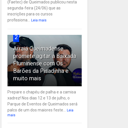
(Faetec) de Queimados publicou nesta
segunda-feira (24/06) que as
inscrições para os cursos
profissiona...
Leia mais
2
Arraiá Queimadense
promete agitar a Baixada
Fluminense com Os
Barões da Pisadinha e
muito mais
Prepare o chapéu de palha e a camisa
xadrez! Nos dias 12 e 13 de julho, o
Parque de Eventos de Queimados será
palco de um dos maiores feste...
Leia
mais