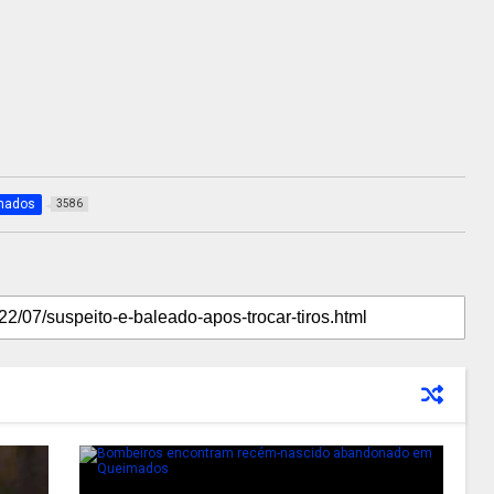
mados
3586