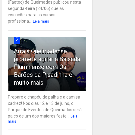
(Faetec) de Queimados publicou nesta
segunda-feira (24/06) que as
inscrições para os cursos
profissiona...
Leia mais
2
Arraiá Queimadense
promete agitar a Baixada
Fluminense com Os
Barões da Pisadinha e
muito mais
Prepare o chapéu de palha e a camisa
xadrez! Nos dias 12 e 13 de julho, o
Parque de Eventos de Queimados será
palco de um dos maiores feste...
Leia
mais