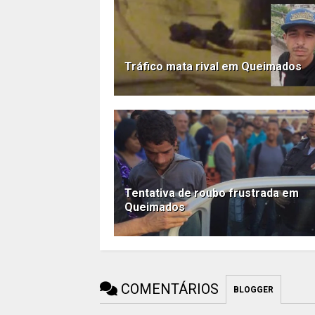
Tráfico mata rival em Queimados
Tentativa de roubo frustrada em
Queimados
COMENTÁRIOS
BLOGGER