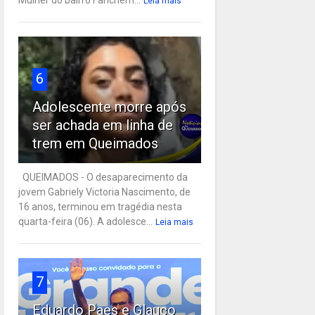
Leia mais
6
Adolescente morre após
ser achada em linha de
trem em Queimados
QUEIMADOS - O desaparecimento da
jovem Gabriely Victoria Nascimento, de
16 anos, terminou em tragédia nesta
quarta-feira (06). A adolesce...
Leia mais
7
Eduardo Paes e Glauco