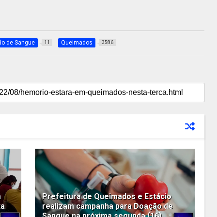
o de Sangue
Queimados
11
3586
m
Prefeitura de Queimados e Estácio
ta
realizam campanha para Doação de
Sangue na próxima segunda (16)