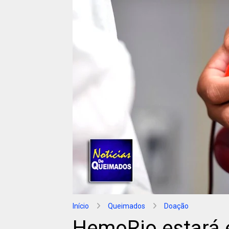
Início
Queimados
Doação
HemoRio estará