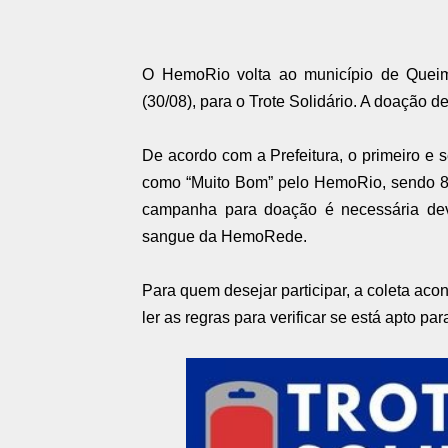
O HemoRio volta ao município de Queima
(30/08), para o Trote Solidário. A doação 
De acordo com a Prefeitura, o primeiro e 
como “Muito Bom” pelo HemoRio, sendo 80
campanha para doação é necessária dev
sangue da HemoRede.
Para quem desejar participar, a coleta aco
ler as regras para verificar se está apto pa