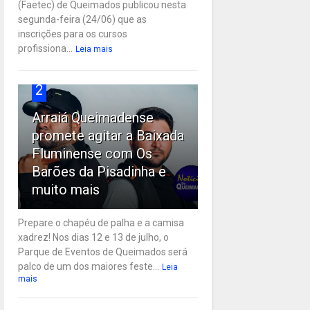
(Faetec) de Queimados publicou nesta
segunda-feira (24/06) que as
inscrições para os cursos
profissiona...
Leia mais
2
Arraiá Queimadense
promete agitar a Baixada
Fluminense com Os
Barões da Pisadinha e
muito mais
Prepare o chapéu de palha e a camisa
xadrez! Nos dias 12 e 13 de julho, o
Parque de Eventos de Queimados será
palco de um dos maiores feste...
Leia
mais