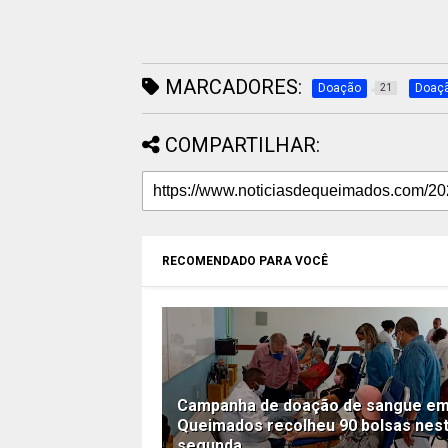
MARCADORES:
Doação
Doaçã
21
COMPARTILHAR:
RECOMENDADO PARA VOCÊ
Campanha de doação de sangue e
Queimados recolheu 90 bolsas nes
segunda