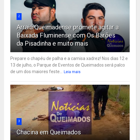
2
Arraiá Queimadense promete agitar a
Baixada Fluminense com Os Barões
da Pisadinha e muito mais
Prepare o chapéu de palha e a camisa xadrez! Nos dias 12 e
13 de julho, o Parque de Eventos de Queimados será palco
de um dos maiores feste...
Leia mais
3
Chacina em Queimados