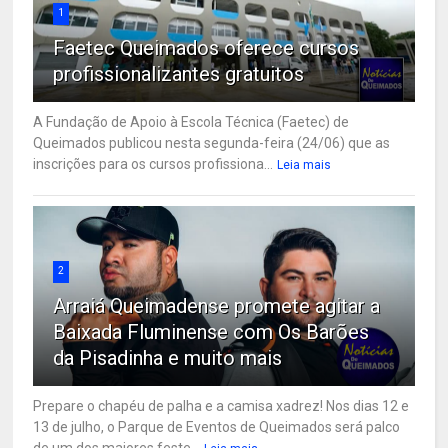
1
Faetec Queimados oferece cursos
profissionalizantes gratuitos
A Fundação de Apoio à Escola Técnica (Faetec) de
Queimados publicou nesta segunda-feira (24/06) que as
inscrições para os cursos profissiona...
Leia mais
2
Arraiá Queimadense promete agitar a
Baixada Fluminense com Os Barões
da Pisadinha e muito mais
Prepare o chapéu de palha e a camisa xadrez! Nos dias 12 e
13 de julho, o Parque de Eventos de Queimados será palco
de um dos maiores feste...