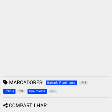
MARCADORES:
Baixada Fluminense
1743
Polícia
Queimados
891
3586
COMPARTILHAR: