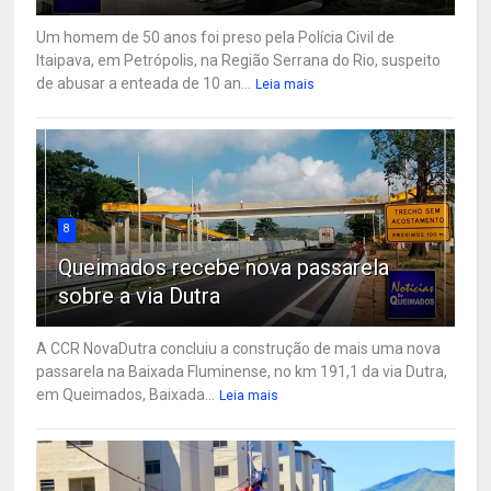
Um homem de 50 anos foi preso pela Polícia Civil de
Itaipava, em Petrópolis, na Região Serrana do Rio, suspeito
de abusar a enteada de 10 an...
Leia mais
8
Queimados recebe nova passarela
sobre a via Dutra
A CCR NovaDutra concluiu a construção de mais uma nova
passarela na Baixada Fluminense, no km 191,1 da via Dutra,
em Queimados, Baixada...
Leia mais