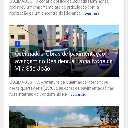
QUEIMADOS - O cenário político da Baixada Fluminense
registrou um importante ato de articulação com a
realização de um encontro de liderança...
Leia mais
8
Queimados: Obras de pavimentação
avançam no Residencial Dona Ivone na
Vila São João
QUEIMADOS — A Prefeitura de Queimados intensificou,
nesta quarta-feira (25/03), as obras de pavimentação nas
ruas internas do Condomínio Re...
Leia mais