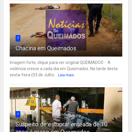
3
Chacina em Queimados
Imagem forte, clique para ver original QUEIMADOS - A
violência cresce a cada dia em Queimados. Na tarde desta
sexta-feira (03 de Julho...
Leia mais
4
Suspeito de estuprar enteada de 10
anos é preso em Queimados