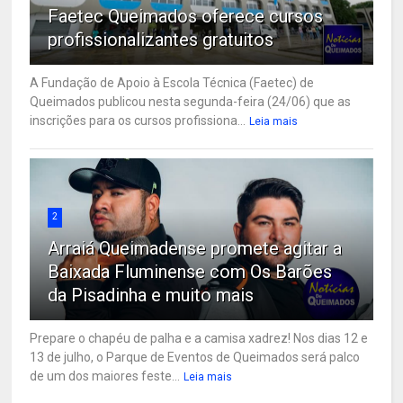
Faetec Queimados oferece cursos
profissionalizantes gratuitos
A Fundação de Apoio à Escola Técnica (Faetec) de
Queimados publicou nesta segunda-feira (24/06) que as
inscrições para os cursos profissiona...
Leia mais
2
Arraiá Queimadense promete agitar a
Baixada Fluminense com Os Barões
da Pisadinha e muito mais
Prepare o chapéu de palha e a camisa xadrez! Nos dias 12 e
13 de julho, o Parque de Eventos de Queimados será palco
de um dos maiores feste...
Leia mais