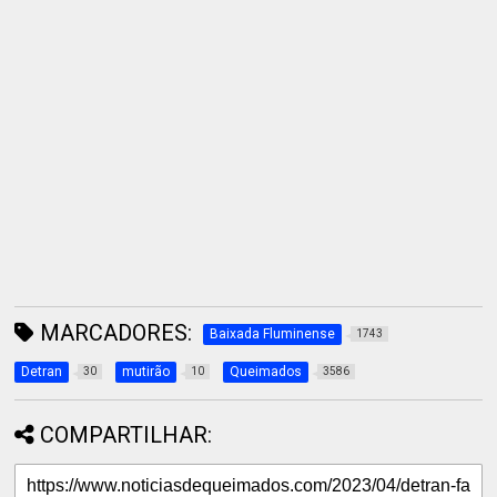
MARCADORES:
Baixada Fluminense
1743
Detran
mutirão
Queimados
30
10
3586
COMPARTILHAR: