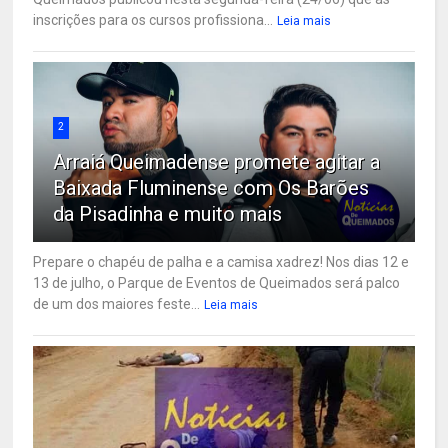
inscrições para os cursos profissiona...
Leia mais
2
Arraiá Queimadense promete agitar a
Baixada Fluminense com Os Barões
da Pisadinha e muito mais
Prepare o chapéu de palha e a camisa xadrez! Nos dias 12 e
13 de julho, o Parque de Eventos de Queimados será palco
de um dos maiores feste...
Leia mais