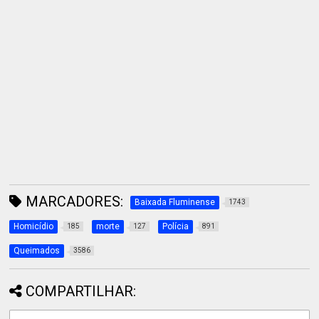
MARCADORES:
Baixada Fluminense
1743
Homicídio
morte
Polícia
185
127
891
Queimados
3586
COMPARTILHAR: