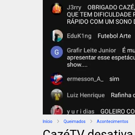
Início
Queimados
Acontecimentos
CazéTV desativa