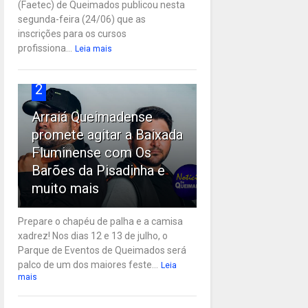
(Faetec) de Queimados publicou nesta
segunda-feira (24/06) que as
inscrições para os cursos
profissiona...
Leia mais
2
Arraiá Queimadense
promete agitar a Baixada
Fluminense com Os
Barões da Pisadinha e
muito mais
Prepare o chapéu de palha e a camisa
xadrez! Nos dias 12 e 13 de julho, o
Parque de Eventos de Queimados será
palco de um dos maiores feste...
Leia
mais