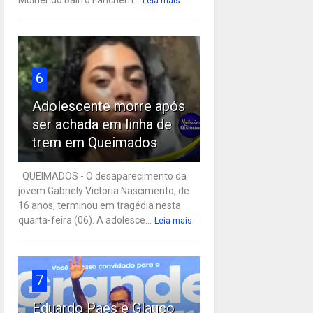
Leia mais
6
Adolescente morre após
ser achada em linha de
trem em Queimados
QUEIMADOS - O desaparecimento da
jovem Gabriely Victoria Nascimento, de
16 anos, terminou em tragédia nesta
quarta-feira (06). A adolesce...
Leia mais
7
Eduardo Paes e Glauco