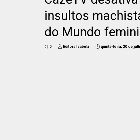
insultos machist
do Mundo femin
0
Editora Isabela
quinta-feira, 20 de ju