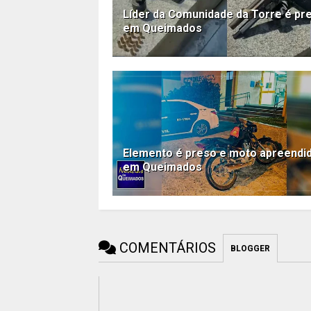
Líder da Comunidade da Torre é pr
em Queimados
Elemento é preso e moto apreendi
em Queimados
COMENTÁRIOS
BLOGGER