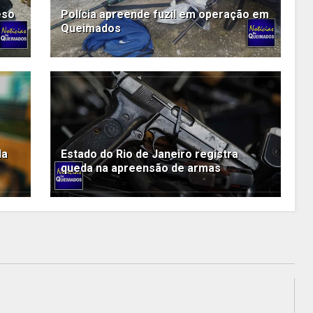
eso
Polícia apreende fuzil em operação em
Queimados
da
Estado do Rio de Janeiro registra
queda na apreensão de armas