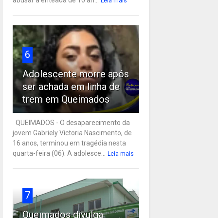
Leia mais
6
Adolescente morre após
ser achada em linha de
trem em Queimados
QUEIMADOS - O desaparecimento da
jovem Gabriely Victoria Nascimento, de
16 anos, terminou em tragédia nesta
quarta-feira (06). A adolesce...
Leia mais
7
Queimados divulga