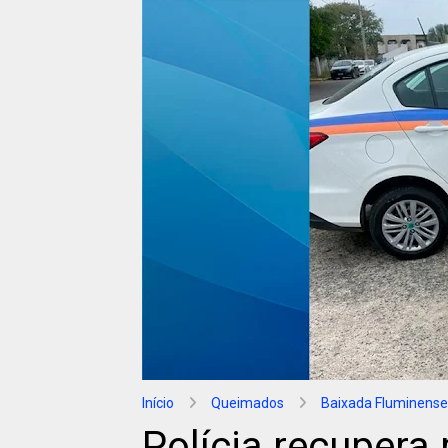
Início
Queimados
Baixada Fluminense
Polícia recupera