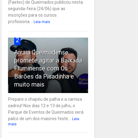
(Faetec) de Queimados publicou nesta
segunda-feira (24/06) que as
inscrições para os cursos
profissiona...
Leia mais
2
Arraiá Queimadense
promete agitar a Baixada
Fluminense com Os
Barões da Pisadinha e
muito mais
Prepare o chapéu de palha e a camisa
xadrez! Nos dias 12 e 13 de julho, o
Parque de Eventos de Queimados será
palco de um dos maiores feste...
Leia
mais