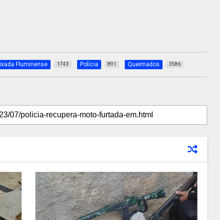
ixada Fluminense
Polícia
Queimados
1743
891
3586