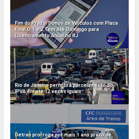
Fim do Prazo: Donos de Veículos com Placa
Final 0, 1 e 2 Têm Até Domingo para
Licenciamento Anual no RJ
Rio de Janeiro permitirá parcelamento do
IPVA em até 12 vezes iguais
Detran prorroga por mais 1 ano prazo de