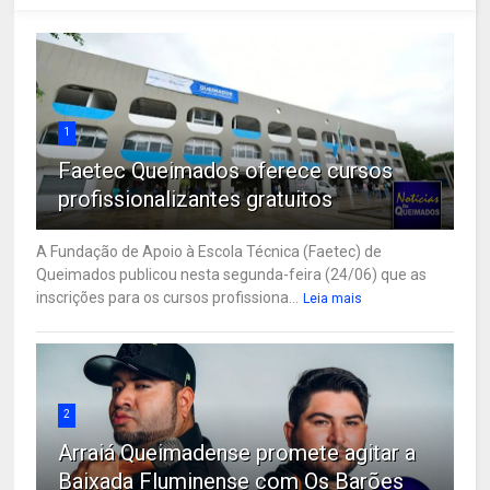
1
Faetec Queimados oferece cursos
profissionalizantes gratuitos
A Fundação de Apoio à Escola Técnica (Faetec) de
Queimados publicou nesta segunda-feira (24/06) que as
inscrições para os cursos profissiona...
Leia mais
2
Arraiá Queimadense promete agitar a
Baixada Fluminense com Os Barões