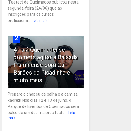
(Faetec) de Queimados publicou nesta
segunda-feira (24/06) que as
inscrições para os cursos
profissiona...
Leia mais
2
Arraiá Queimadense
promete agitar a Baixada
Fluminense com Os
Barões da Pisadinha e
muito mais
Prepare o chapéu de palha e a camisa
xadrez! Nos dias 12 e 13 de julho, o
Parque de Eventos de Queimados será
palco de um dos maiores feste...
Leia
mais