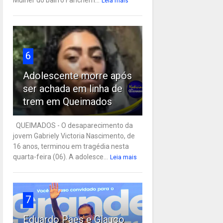
Leia mais
6
Adolescente morre após
ser achada em linha de
trem em Queimados
QUEIMADOS - O desaparecimento da
jovem Gabriely Victoria Nascimento, de
16 anos, terminou em tragédia nesta
quarta-feira (06). A adolesce...
Leia mais
7
Eduardo Paes e Glauco