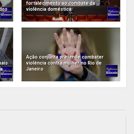
o
fortalecimento ao combate da
dos
violência doméstica
Ação conjunta pretende combater
mais
violência contra mulher no Rio de
da
Janeiro