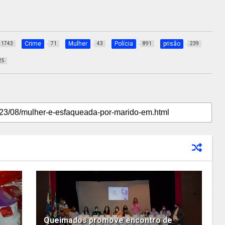
Crime
Mulher
Polícia
prisão
1743
71
43
891
239
25
Queimados promove encontro de