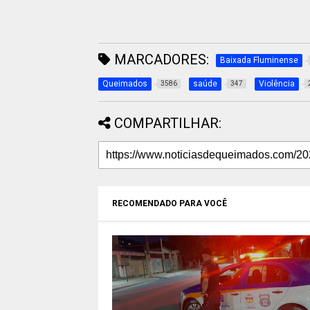
MARCADORES:
Baixada Fluminense
Queimados
saúde
Violência
3586
347
COMPARTILHAR:
RECOMENDADO PARA VOCÊ