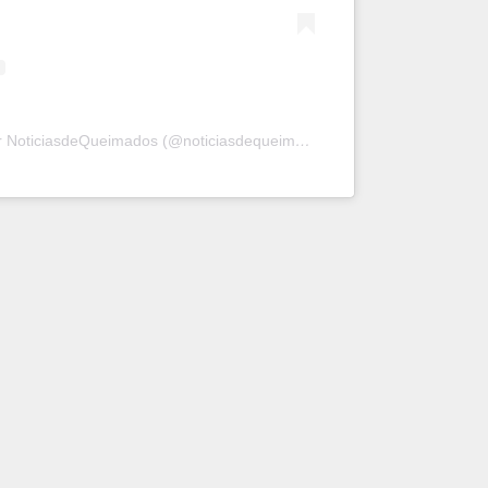
Uma publicação compartilhada por NoticiasdeQueimados (@noticiasdequeimados)