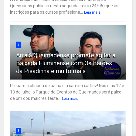
Queimados publicou nesta segunda-feira (24/06) que as
inscrições para os cursos profissiona...
Leia mais
2
Arraiá Queimadense promete agitar a
Baixada Fluminense com Os Barões
da Pisadinha e muito mais
Prepare o chapéu de palha e a camisa xadrez! Nos dias 12 e
13 de julho, o Parque de Eventos de Queimados será palco
de um dos maiores feste...
Leia mais
3