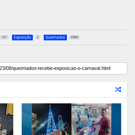
Exposição
Queimados
127
2
3586