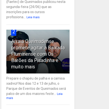
(Faetec) de Queimados publicou nesta
segunda-feira (24/06) que as
inscrições para os cursos
profissiona...
Leia mais
2
Arraiá Queimadense
promete agitar a Baixada
Fluminense com Os
Barões da Pisadinha e
muito mais
Prepare o chapéu de palha e a camisa
xadrez! Nos dias 12 e 13 de julho, o
Parque de Eventos de Queimados será
palco de um dos maiores feste...
Leia
mais