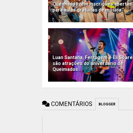
Queimados tem inscrições abertas
para aulas gratuitas de música
Luan Santana, Ferrugem e Eli Soar
são atrações do aniversário de
Queimados
COMENTÁRIOS
BLOGGER