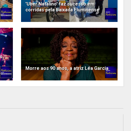
'Uber Natalino' faz sucesso em
corridas pela Baixada Fluminense
es
Morre aos 90 anos, a atriz Léa Garcia