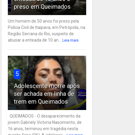
preso em Queimados
Um homem de 50 anos foi preso pela
Polícia Civil de Itaipava, em Petrópolis, na
Região Serrana do Rio, suspeito de
abusar a enteada de 10 an...
Leia mais
5
Adolescente morre após
ser achada em linha de
trem em Queimados
QUEIMADOS - O desaparecimento da
jovem Gabriely Victoria Nascimento, de
16 anos, terminou em tragédia nesta
quarta-feira (06). A adolesce...