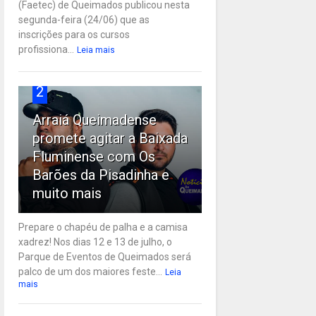
(Faetec) de Queimados publicou nesta
segunda-feira (24/06) que as
inscrições para os cursos
profissiona...
Leia mais
2
Arraiá Queimadense
promete agitar a Baixada
Fluminense com Os
Barões da Pisadinha e
muito mais
Prepare o chapéu de palha e a camisa
xadrez! Nos dias 12 e 13 de julho, o
Parque de Eventos de Queimados será
palco de um dos maiores feste...
Leia
mais