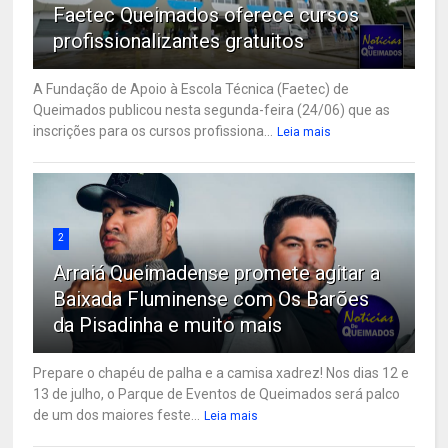
Faetec Queimados oferece cursos
profissionalizantes gratuitos
A Fundação de Apoio à Escola Técnica (Faetec) de
Queimados publicou nesta segunda-feira (24/06) que as
inscrições para os cursos profissiona...
Leia mais
2
Arraiá Queimadense promete agitar a
Baixada Fluminense com Os Barões
da Pisadinha e muito mais
Prepare o chapéu de palha e a camisa xadrez! Nos dias 12 e
13 de julho, o Parque de Eventos de Queimados será palco
de um dos maiores feste...
Leia mais