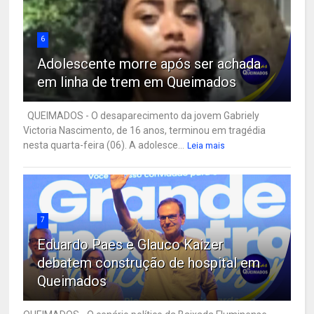
6
Adolescente morre após ser achada
em linha de trem em Queimados
QUEIMADOS - O desaparecimento da jovem Gabriely
Victoria Nascimento, de 16 anos, terminou em tragédia
nesta quarta-feira (06). A adolesce...
Leia mais
7
Eduardo Paes e Glauco Kaizer
debatem construção de hospital em
Queimados