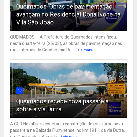
Queimados: Obras de pavimentação
avançam no Residencial Dona Ivone na
Vila São João
QUEIMADOS — A Prefeitura de Queimados intensificou,
nesta quarta-feira (25/03), as obras de pavimentação nas
ruas internas do Condomínio Re...
Leia mais
10
Queimados recebe nova passarela
sobre a via Dutra
A CCR NovaDutra concluiu a construção de mais uma nova
passarela na Baixada Fluminense, no km 191,1 da via Dutra,
em Queimados, Baixada...
Leia mais