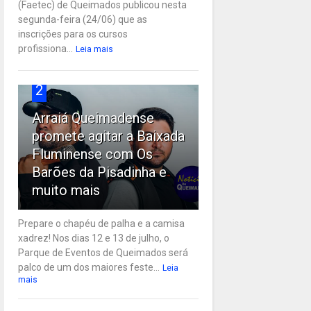
(Faetec) de Queimados publicou nesta
segunda-feira (24/06) que as
inscrições para os cursos
profissiona...
Leia mais
2
Arraiá Queimadense
promete agitar a Baixada
Fluminense com Os
Barões da Pisadinha e
muito mais
Prepare o chapéu de palha e a camisa
xadrez! Nos dias 12 e 13 de julho, o
Parque de Eventos de Queimados será
palco de um dos maiores feste...
Leia
mais