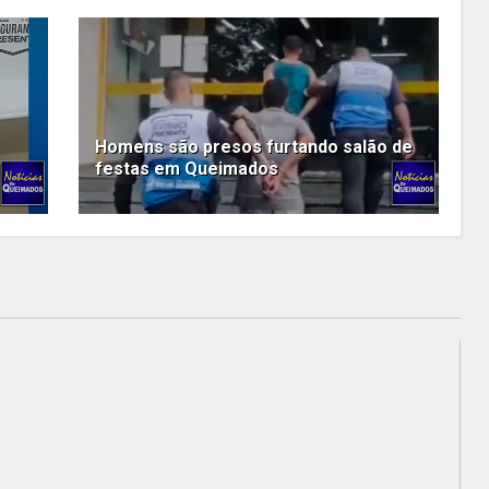
Homens são presos furtando salão de
festas em Queimados