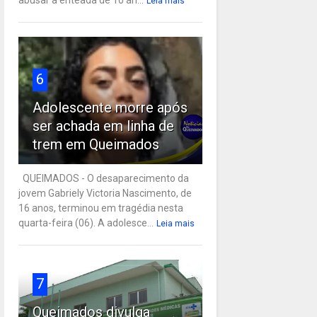
Leia mais
6
Adolescente morre após
ser achada em linha de
trem em Queimados
QUEIMADOS - O desaparecimento da
jovem Gabriely Victoria Nascimento, de
16 anos, terminou em tragédia nesta
quarta-feira (06). A adolesce...
Leia mais
7
Queimados divulga