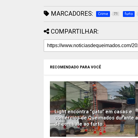
MARCADORES:
Crime
furto
71
COMPARTILHAR:
RECOMENDADO PARA VOCÊ
Light encontra "gato" em casas e
comércios de Queimados durante 
de combate ao furto