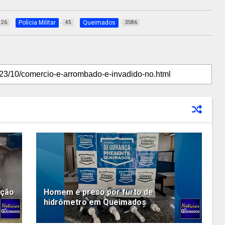
Polícia Militar
Queimados
26
45
3586
ação
Homem é preso por furto de
hidrômetro em Queimados