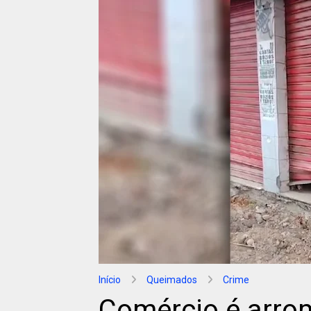
Início
Queimados
Crime
Comércio é arro