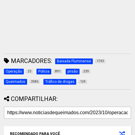
MARCADORES:
Baixada Fluminense
1743
Operação
Polícia
prisão
23
891
239
Queimados
Tráfico de drogas
3586
124
COMPARTILHAR:
RECOMENDADO PARA VOCÊ