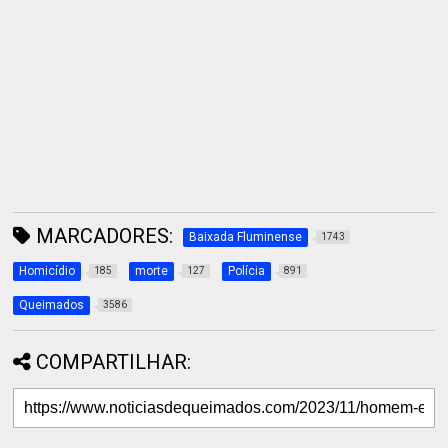
MARCADORES:
Baixada Fluminense
1743
Homicídio
morte
Polícia
185
127
891
Queimados
3586
COMPARTILHAR: