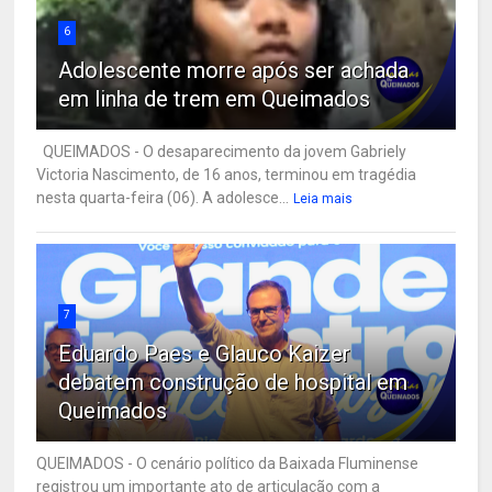
6
Adolescente morre após ser achada
em linha de trem em Queimados
QUEIMADOS - O desaparecimento da jovem Gabriely
Victoria Nascimento, de 16 anos, terminou em tragédia
nesta quarta-feira (06). A adolesce...
Leia mais
7
Eduardo Paes e Glauco Kaizer
debatem construção de hospital em
Queimados
QUEIMADOS - O cenário político da Baixada Fluminense
registrou um importante ato de articulação com a