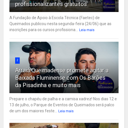
profissionalizantes gratuitos
A Fundação de Apoio à Escola Técnica (Faetec) de
Queimados publicou nesta segunda-feira (24/06) que as
inscrições para os cursos profissiona...
Leia mais
2
Arraiá Queimadense promete agitar a
Baixada Fluminense com Os Barões
da Pisadinha e muito mais
Prepare o chapéu de palha e a camisa xadrez! Nos dias 12 e
13 de julho, o Parque de Eventos de Queimados será palco
de um dos maiores feste...
Leia mais