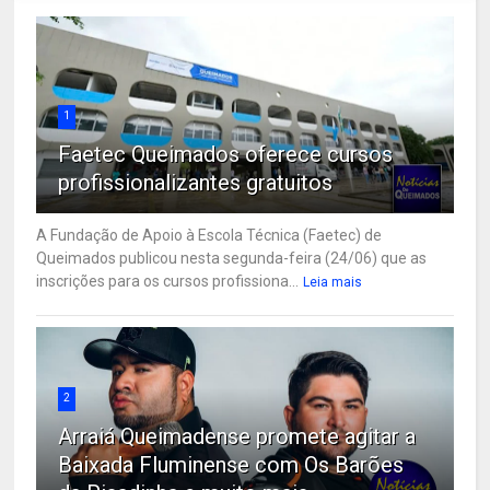
1
Faetec Queimados oferece cursos
profissionalizantes gratuitos
A Fundação de Apoio à Escola Técnica (Faetec) de
Queimados publicou nesta segunda-feira (24/06) que as
inscrições para os cursos profissiona...
Leia mais
2
Arraiá Queimadense promete agitar a
Baixada Fluminense com Os Barões