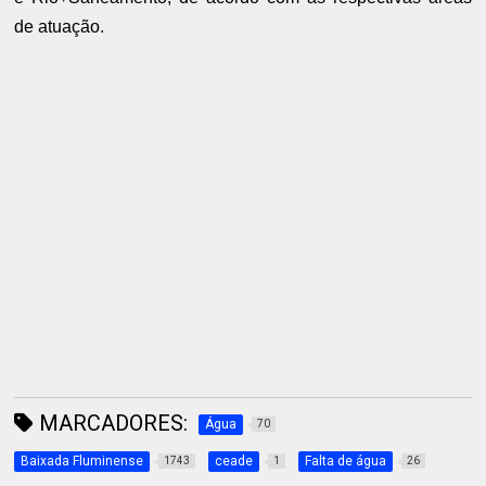
de atuação.
MARCADORES:
Água
70
Baixada Fluminense
ceade
Falta de água
1743
1
26