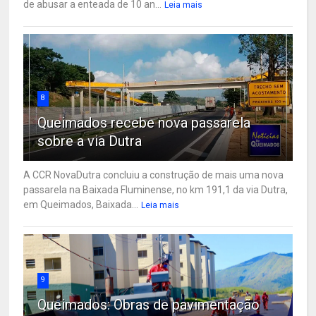
de abusar a enteada de 10 an...
Leia mais
8
Queimados recebe nova passarela
sobre a via Dutra
A CCR NovaDutra concluiu a construção de mais uma nova
passarela na Baixada Fluminense, no km 191,1 da via Dutra,
em Queimados, Baixada...
Leia mais
9
Queimados: Obras de pavimentação