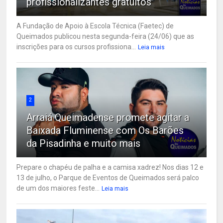
profissionalizantes gratuitos
A Fundação de Apoio à Escola Técnica (Faetec) de
Queimados publicou nesta segunda-feira (24/06) que as
inscrições para os cursos profissiona...
Leia mais
2
Arraiá Queimadense promete agitar a
Baixada Fluminense com Os Barões
da Pisadinha e muito mais
Prepare o chapéu de palha e a camisa xadrez! Nos dias 12 e
13 de julho, o Parque de Eventos de Queimados será palco
de um dos maiores feste...
Leia mais