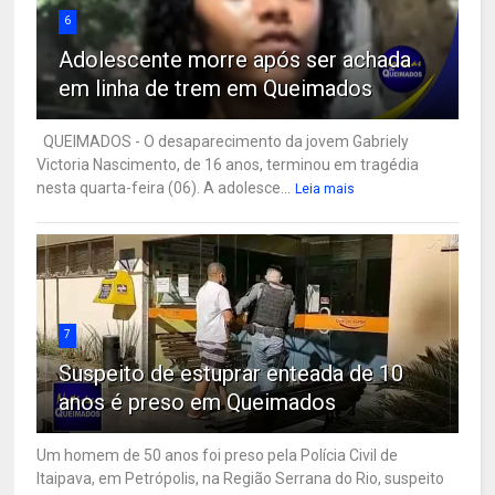
6
Adolescente morre após ser achada
em linha de trem em Queimados
QUEIMADOS - O desaparecimento da jovem Gabriely
Victoria Nascimento, de 16 anos, terminou em tragédia
nesta quarta-feira (06). A adolesce...
Leia mais
7
Suspeito de estuprar enteada de 10
anos é preso em Queimados
Um homem de 50 anos foi preso pela Polícia Civil de
Itaipava, em Petrópolis, na Região Serrana do Rio, suspeito