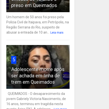
preso em Queimados
Um homem de 50 anos foi preso pela
Polícia Civil de Itaipava, em Petrópolis, na
Região Serrana do Rio, suspeito de
abusar a enteada de 10 an...
Leia mais
5
Adolescente morre após
ser achada em linha de
trem em Queimados
QUEIMADOS - O desaparecimento da
jovem Gabriely Victoria Nascimento, de
16 anos, terminou em tragédia nesta
quarta-feira (06). A adolesce...