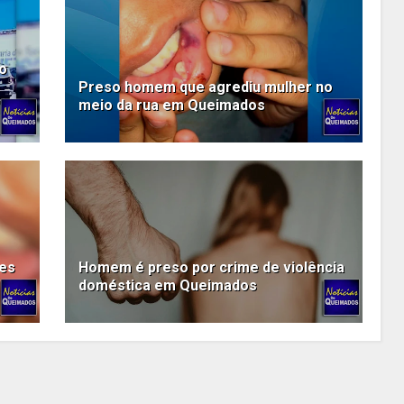
o
Preso homem que agrediu mulher no
meio da rua em Queimados
ões
Homem é preso por crime de violência
doméstica em Queimados