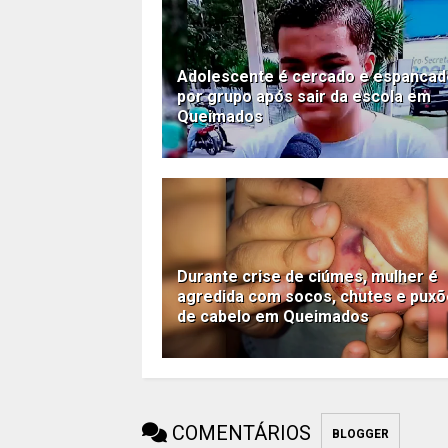
Adolescente é cercado e espancad
por grupo após sair da escola em
Queimados
Durante crise de ciúmes, mulher é
agredida com socos, chutes e pux
de cabelo em Queimados
COMENTÁRIOS
BLOGGER