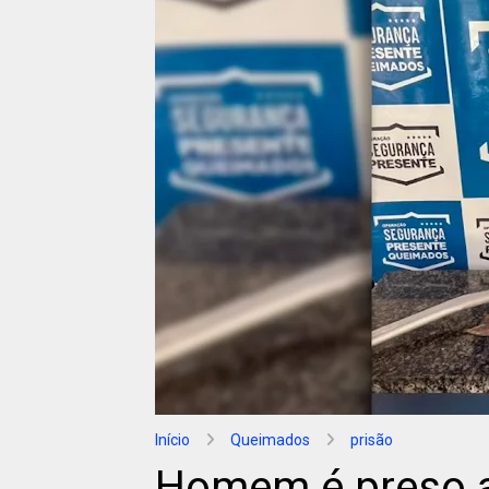
Início
Queimados
prisão
Homem é preso a