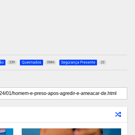
são
Queimados
Segurança Presente
239
3586
22