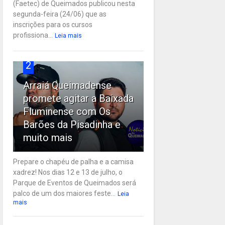
(Faetec) de Queimados publicou nesta
segunda-feira (24/06) que as
inscrições para os cursos
profissiona...
Leia mais
2
Arraiá Queimadense
promete agitar a Baixada
Fluminense com Os
Barões da Pisadinha e
muito mais
Prepare o chapéu de palha e a camisa
xadrez! Nos dias 12 e 13 de julho, o
Parque de Eventos de Queimados será
palco de um dos maiores feste...
Leia
mais