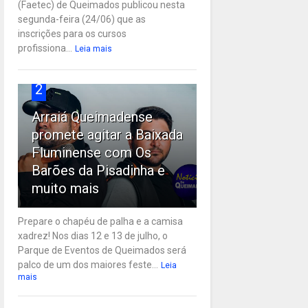
(Faetec) de Queimados publicou nesta
segunda-feira (24/06) que as
inscrições para os cursos
profissiona...
Leia mais
2
Arraiá Queimadense
promete agitar a Baixada
Fluminense com Os
Barões da Pisadinha e
muito mais
Prepare o chapéu de palha e a camisa
xadrez! Nos dias 12 e 13 de julho, o
Parque de Eventos de Queimados será
palco de um dos maiores feste...
Leia
mais