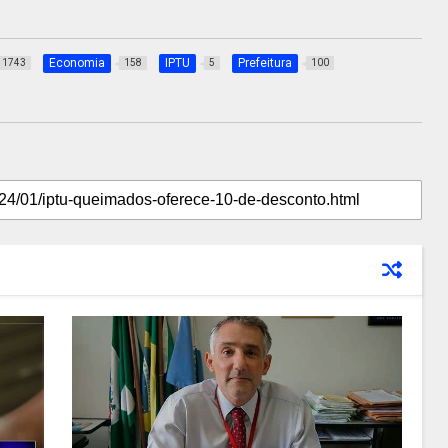
Economia
IPTU
Prefeitura
1743
158
5
100