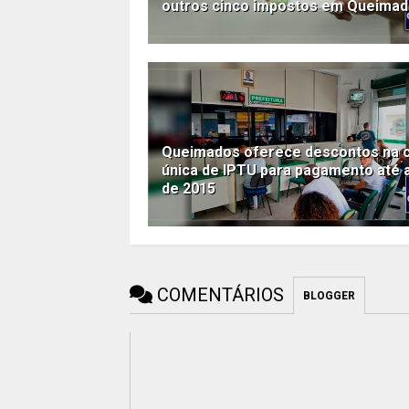
outros cinco impostos em Queima
Queimados oferece descontos na 
única de IPTU para pagamento até a
de 2015
COMENTÁRIOS
BLOGGER