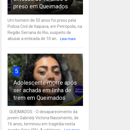
preso em Queimados
Um homem de 50 anos foi preso pela
Polícia Civil de Itaipava, em Petrópolis, na
Região Serrana do Rio, suspeito de
abusar a enteada de 10 an...
Leia mais
5
Adolescente morre após
ser achada em linha de
trem em Queimados
QUEIMADOS - O desaparecimento da
jovem Gabriely Victoria Nascimento, de
16 anos, terminou em tragédia nesta
quarta-feira (06). A adolesce...