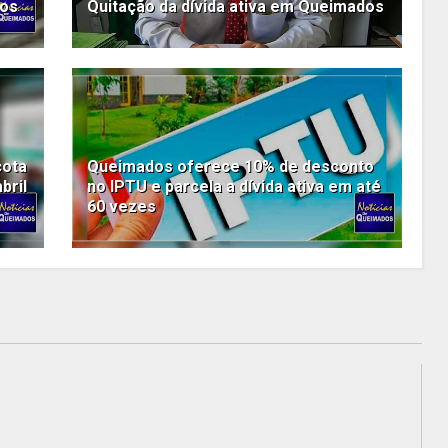
dos
Quitação da dívida ativa em Queimados
cota
Queimados oferece 10% de desconto
bril
no IPTU e parcela a dívida ativa em até
60 vezes