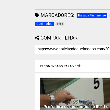
MARCADORES:
Baixada Fluminense
Queimados
3586
COMPARTILHAR:
RECOMENDADO PARA VOCÊ
Prefeitura da descontos no IPTU e