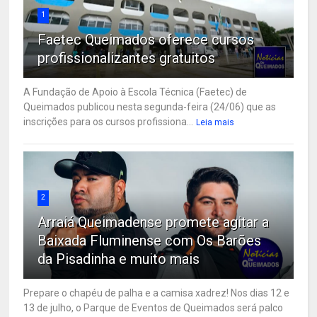
1
Faetec Queimados oferece cursos
profissionalizantes gratuitos
A Fundação de Apoio à Escola Técnica (Faetec) de
Queimados publicou nesta segunda-feira (24/06) que as
inscrições para os cursos profissiona...
Leia mais
2
Arraiá Queimadense promete agitar a
Baixada Fluminense com Os Barões
da Pisadinha e muito mais
Prepare o chapéu de palha e a camisa xadrez! Nos dias 12 e
13 de julho, o Parque de Eventos de Queimados será palco