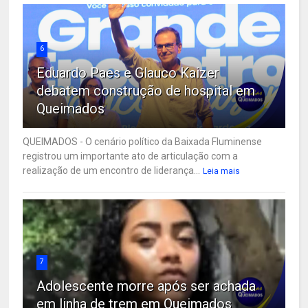
6
Eduardo Paes e Glauco Kaizer
debatem construção de hospital em
Queimados
QUEIMADOS - O cenário político da Baixada Fluminense
registrou um importante ato de articulação com a
realização de um encontro de liderança...
Leia mais
7
Adolescente morre após ser achada
em linha de trem em Queimados