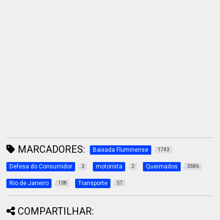
MARCADORES:
Baixada Fluminense
1743
Defesa do Consumidor
motorista
Queimados
3
2
3586
Rio de Janeiro
Transporte
138
57
COMPARTILHAR: