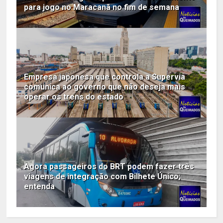
para jogo no Maracanã no fim de semana
Empresa japonesa que controla a Supervia
comunica ao governo que não deseja mais
operar os trens do estado
Agora passageiros do BRT podem fazer três
viagens de integração com Bilhete Único;
entenda