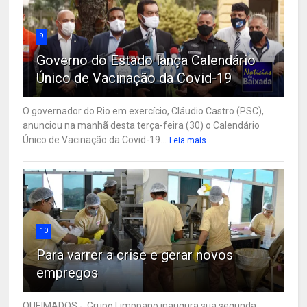
9
Governo do Estado lança Calendário
Único de Vacinação da Covid-19
O governador do Rio em exercício, Cláudio Castro (PSC),
anunciou na manhã desta terça-feira (30) o Calendário
Único de Vacinação da Covid-19...
Leia mais
10
Para varrer a crise e gerar novos
empregos
QUEIMADOS - Grupo Limppano inaugura sua segunda