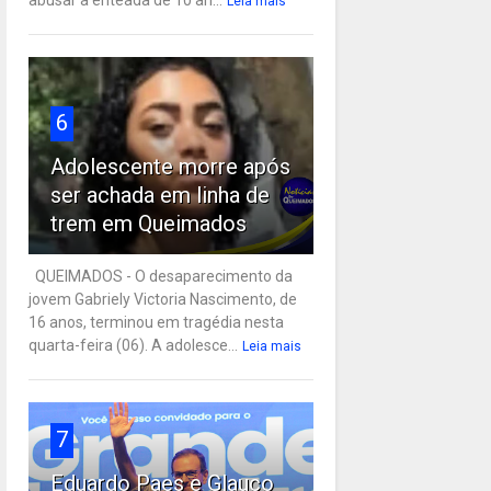
Leia mais
6
Adolescente morre após
ser achada em linha de
trem em Queimados
QUEIMADOS - O desaparecimento da
jovem Gabriely Victoria Nascimento, de
16 anos, terminou em tragédia nesta
quarta-feira (06). A adolesce...
Leia mais
7
Eduardo Paes e Glauco