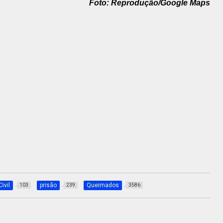
Foto: Reprodução/Google Maps
Civil
prisão
Queimados
103
239
3586