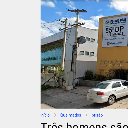
Início
Queimados
prisão
Três homens são