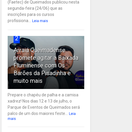
(Faetec) de Queimados publicou nesta
segunda-feira (24/06) que as
inscrições para os cursos
profissiona...
Leia mais
2
Arraiá Queimadense
promete agitar a Baixada
Fluminense com Os
Barões da Pisadinha e
muito mais
Prepare o chapéu de palha e a camisa
xadrez! Nos dias 12 e 13 de julho, o
Parque de Eventos de Queimados será
palco de um dos maiores feste...
Leia
mais