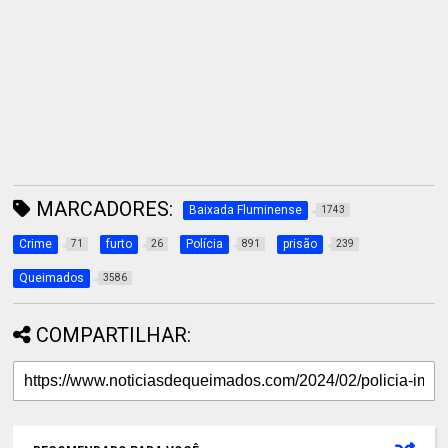
MARCADORES:
Baixada Fluminense
1743
Crime
furto
Polícia
prisão
71
26
891
239
Queimados
3586
COMPARTILHAR: