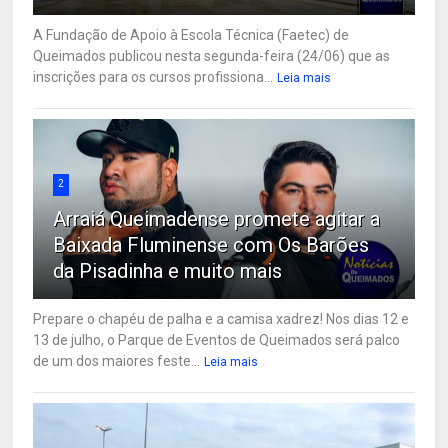
A Fundação de Apoio à Escola Técnica (Faetec) de
Queimados publicou nesta segunda-feira (24/06) que as
inscrições para os cursos profissiona...
Leia mais
2
Arraiá Queimadense promete agitar a
Baixada Fluminense com Os Barões
da Pisadinha e muito mais
Prepare o chapéu de palha e a camisa xadrez! Nos dias 12 e
13 de julho, o Parque de Eventos de Queimados será palco
de um dos maiores feste...
Leia mais