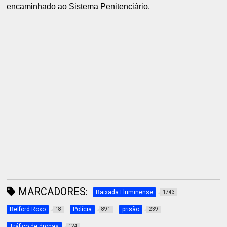
encaminhado ao Sistema Penitenciário.
MARCADORES:
Baixada Fluminense
1743
Belford Roxo
Polícia
prisão
18
891
239
Tráfico de drogas
124