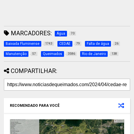
MARCADORES:
Água
70
Baixada Fluminense
CEDAE
Falta de água
1743
79
26
Manutenção
Queimados
Rio de Janeiro
57
3586
138
COMPARTILHAR:
RECOMENDADO PARA VOCÊ