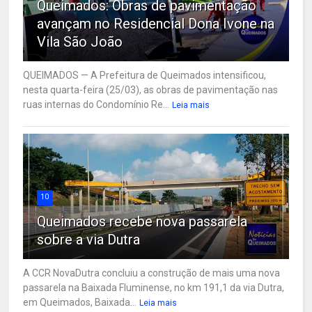
Queimados: Obras de pavimentação
avançam no Residencial Dona Ivone na
Vila São João
QUEIMADOS — A Prefeitura de Queimados intensificou,
nesta quarta-feira (25/03), as obras de pavimentação nas
ruas internas do Condomínio Re...
Leia mais
10
Queimados recebe nova passarela
sobre a via Dutra
A CCR NovaDutra concluiu a construção de mais uma nova
passarela na Baixada Fluminense, no km 191,1 da via Dutra,
em Queimados, Baixada...
Leia mais