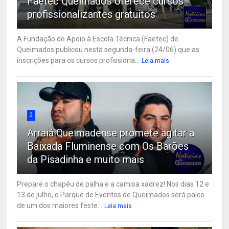
Faetec Queimados oferece cursos
profissionalizantes gratuitos
A Fundação de Apoio à Escola Técnica (Faetec) de
Queimados publicou nesta segunda-feira (24/06) que as
inscrições para os cursos profissiona...
Leia mais
2
Arraiá Queimadense promete agitar a
Baixada Fluminense com Os Barões
da Pisadinha e muito mais
Prepare o chapéu de palha e a camisa xadrez! Nos dias 12 e
13 de julho, o Parque de Eventos de Queimados será palco
de um dos maiores feste...
Leia mais