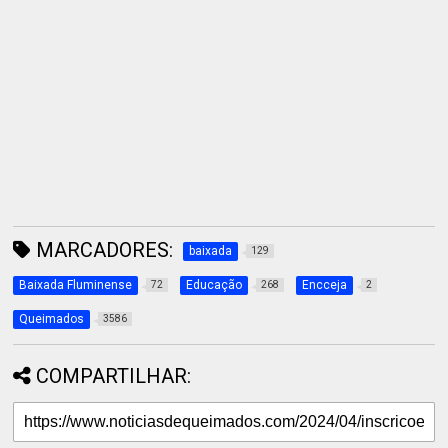
MARCADORES:
baixada
129
Baixada Fluminense
Educação
Encceja
72
268
2
Queimados
3586
COMPARTILHAR: