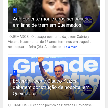
6
Adolescente morre após ser achada
em linha de trem em Queimados
QUEIMADOS - O desaparecimento da jovem Gabriely
Victoria Nascimento, de 16 anos, terminou em tragédia
nesta quarta-feira (06). A adolesce...
Leia mais
7
Eduardo Paes e Glauco Kaizer
debatem construção de hospital em
Queimados
QUEIMADOS - O cenário político da Baixada Fluminense