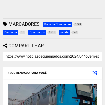
MARCADORES:
Baixada Fluminense
1743
Denúncia
Queimados
saúde
15
3586
347
COMPARTILHAR:
RECOMENDADO PARA VOCÊ