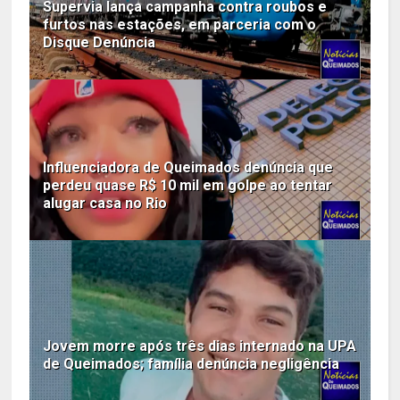
Supervia lança campanha contra roubos e
furtos nas estações, em parceria com o
Disque Denúncia
Influenciadora de Queimados denúncia que
perdeu quase R$ 10 mil em golpe ao tentar
alugar casa no Rio
Jovem morre após três dias internado na UPA
de Queimados; família denúncia negligência