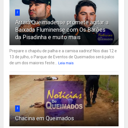
2
Arraiá Queimadense promete agitar a
Baixada Fluminense com Os Barões
da Pisadinha e muito mais
Prepare o chapéu de palha e a camisa xadrez! Nos dias 12 e
13 de julho, o Parque de Eventos de Queimados será palco
de um dos maiores feste...
Leia mais
3
Chacina em Queimados