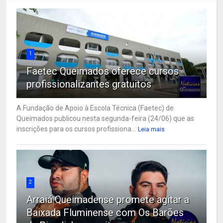
1
Faetec Queimados oferece cursos
profissionalizantes gratuitos
A Fundação de Apoio à Escola Técnica (Faetec) de
Queimados publicou nesta segunda-feira (24/06) que as
inscrições para os cursos profissiona...
Leia mais
2
Arraiá Queimadense promete agitar a
Baixada Fluminense com Os Barões