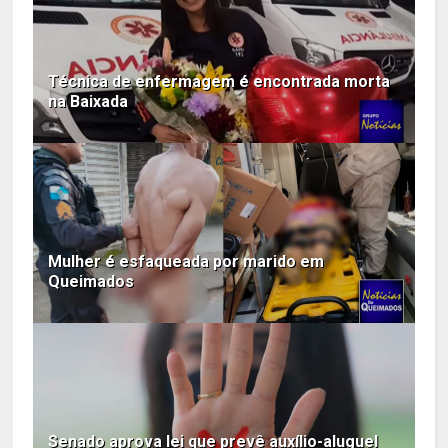
Técnica de enfermagem é encontrada morta
na Baixada
Mulher é esfaqueada por marido em
Queimados
Senado aprova lei que prevê auxílio-aluguel