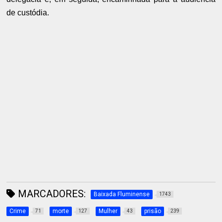
de custódia.
MARCADORES:
Baixada Fluminense
1743
Crime
morte
Mulher
prisão
71
127
43
239