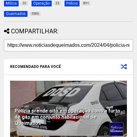
Milícia
Operação
Polícia
32
23
891
Queimados
3586
COMPARTILHAR:
RECOMENDADO PARA VOCÊ
Polícia prende oito em operação contra furto
de gás em conjunto habitacional de
Queimados