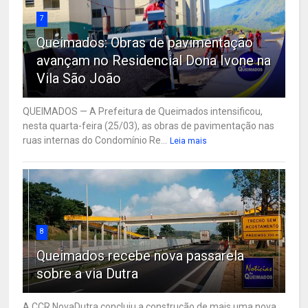
7
Queimados: Obras de pavimentação
avançam no Residencial Dona Ivone na
Vila São João
QUEIMADOS — A Prefeitura de Queimados intensificou,
nesta quarta-feira (25/03), as obras de pavimentação nas
ruas internas do Condomínio Re...
Leia mais
8
Queimados recebe nova passarela
sobre a via Dutra
A CCR NovaDutra concluiu a construção de mais uma nova