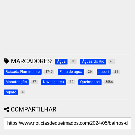
MARCADORES:
Água
Águas do Rio
70
43
Baixada Fluminense
Falta de água
Japeri
1743
26
21
Manutenção
Nova Iguaçu
Queimados
57
70
3586
reparo
4
COMPARTILHAR: