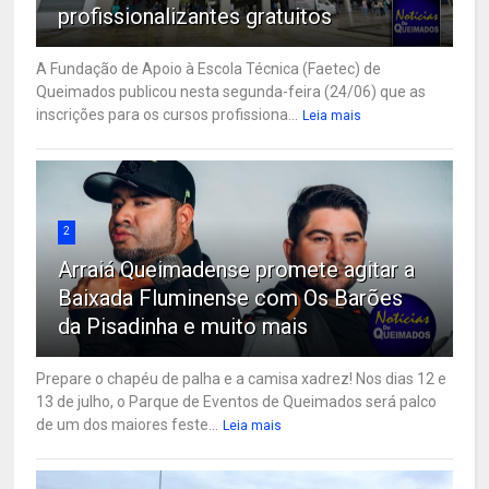
profissionalizantes gratuitos
A Fundação de Apoio à Escola Técnica (Faetec) de
Queimados publicou nesta segunda-feira (24/06) que as
inscrições para os cursos profissiona...
Leia mais
2
Arraiá Queimadense promete agitar a
Baixada Fluminense com Os Barões
da Pisadinha e muito mais
Prepare o chapéu de palha e a camisa xadrez! Nos dias 12 e
13 de julho, o Parque de Eventos de Queimados será palco
de um dos maiores feste...
Leia mais