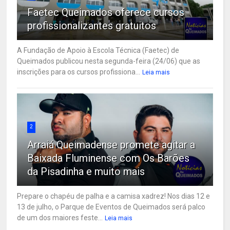
Faetec Queimados oferece cursos
profissionalizantes gratuitos
A Fundação de Apoio à Escola Técnica (Faetec) de
Queimados publicou nesta segunda-feira (24/06) que as
inscrições para os cursos profissiona...
Leia mais
2
Arraiá Queimadense promete agitar a
Baixada Fluminense com Os Barões
da Pisadinha e muito mais
Prepare o chapéu de palha e a camisa xadrez! Nos dias 12 e
13 de julho, o Parque de Eventos de Queimados será palco
de um dos maiores feste...
Leia mais