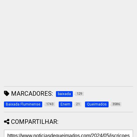
MARCADORES:
baixada
129
Baixada Fluminense
Enem
Queimados
1743
21
3586
COMPARTILHAR: