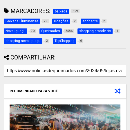
MARCADORES:
baixada
129
Baixada Fluminense
Doações
enchente
72
2
2
Nova Iguaçu
Queimados
shopping grande rio
70
3586
1
shopping nova iguaçu
TopShopping
2
6
COMPARTILHAR:
RECOMENDADO PARA VOCÊ