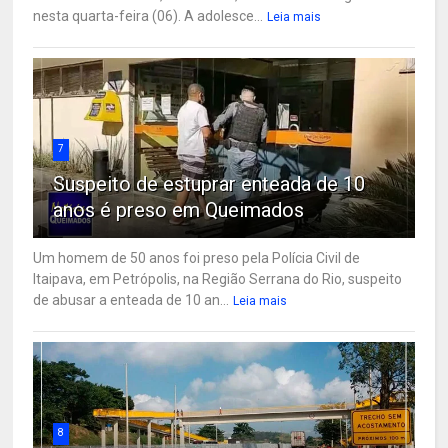
nesta quarta-feira (06). A adolesce...
Leia mais
7
Suspeito de estuprar enteada de 10
anos é preso em Queimados
Um homem de 50 anos foi preso pela Polícia Civil de
Itaipava, em Petrópolis, na Região Serrana do Rio, suspeito
de abusar a enteada de 10 an...
Leia mais
8